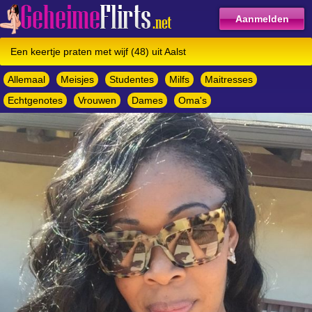
Aanmelden
Een keertje praten met wijf (48) uit Aalst
Allemaal
Meisjes
Studentes
Milfs
Maitresses
Echtgenotes
Vrouwen
Dames
Oma's