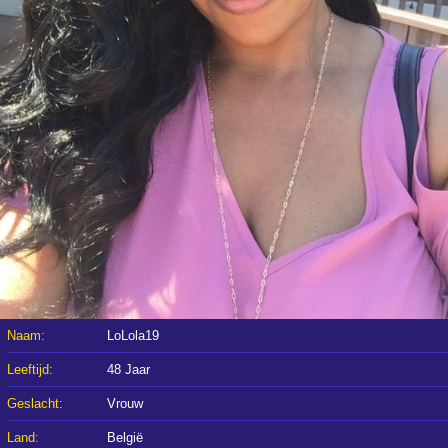
Naam:
LoLola19
Leeftijd:
48 Jaar
Geslacht:
Vrouw
Land:
België