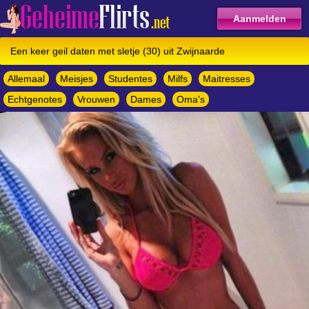
Aanmelden
Een keer geil daten met sletje (30) uit Zwijnaarde
Allemaal
Meisjes
Studentes
Milfs
Maitresses
Echtgenotes
Vrouwen
Dames
Oma's