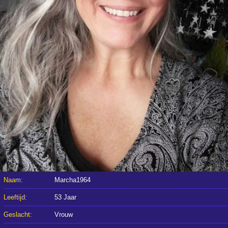
Naam:
Marcha1964
Leeftijd:
53 Jaar
Geslacht:
Vrouw