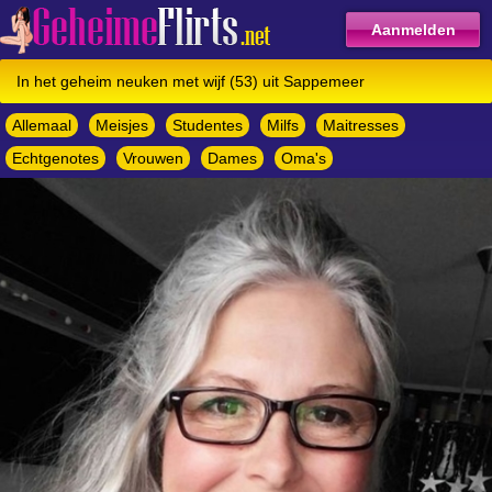
Aanmelden
In het geheim neuken met wijf (53) uit Sappemeer
Allemaal
Meisjes
Studentes
Milfs
Maitresses
Echtgenotes
Vrouwen
Dames
Oma's