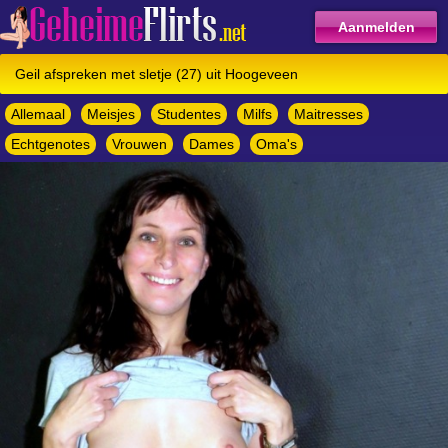
Aanmelden
Geil afspreken met sletje (27) uit Hoogeveen
Allemaal
Meisjes
Studentes
Milfs
Maitresses
Echtgenotes
Vrouwen
Dames
Oma's