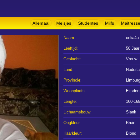
Allemaal
Meisjes
Studentes
Milfs
Maitress
Naam:
celia4u
Leeftijd:
50 Jaar
Geslacht:
Vrouw
Land:
Nederl
Provincie:
Limbur
Woonplaats:
Eijsden
Lengte:
160-16
Lichaamsbouw:
Slank
Oogkleur:
Bruin
Haarkleur:
Blond