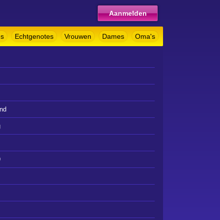
Aanmelden
es
Echtgenotes
Vrouwen
Dames
Oma's
and
g
9